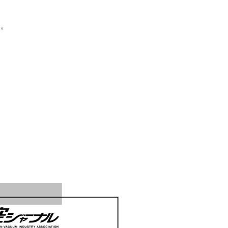
た。
。
。