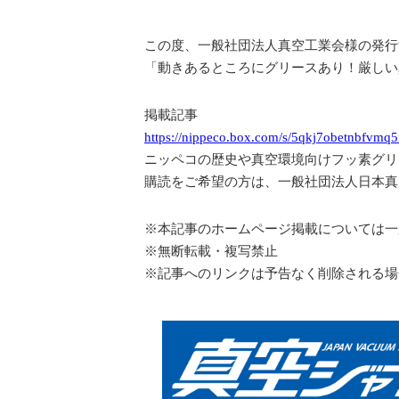
この度、一般社団法人真空工業会様の発行
「動きあるところにグリースあり！厳しい
掲載記事
https://nippeco.box.com/s/5qkj7obetnbfvm
ニッペコの歴史や真空環境向けフッ素グリ
購読をご希望の方は、
一般社団法人日本真
※
本記事
の
ホームページ掲載については一
※無断転載・複写禁止
※記事へのリンクは予告なく削除される場