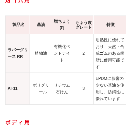
対ゴム用
増ちょう
ちょう度
製品名
基油
特徴
グレード
剤
耐熱性に優れて
有機化ベ
おり、天然・合
ラバーグリ
植物油
ントナイ
2
成ゴムのある箇
ース RR
ト
所に使用可能で
す
EPDMに影響の
ポリグリ
リチウム
少ない基油を使
AI-11
3
コール
石けん
用し、防錆性に
優れています
ボディ用