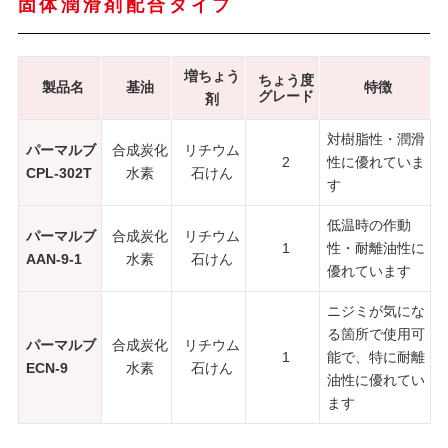
固体潤滑剤配合タイプ
増ちょう
ちょう度
製品名
基油
特徴
グレード
剤
対樹脂性・潤滑
パーマルブ
合成炭化
リチウム
2
性に優れていま
CPL-302T
水素
石けん
す
低温時の作動
パーマルブ
合成炭化
リチウム
1
性・耐離油性に
AAN-9-1
水素
石けん
優れています
ニジミが気にな
る箇所で使用可
パーマルブ
合成炭化
リチウム
1
能で、特に耐離
ECN-9
水素
石けん
油性に優れてい
ます