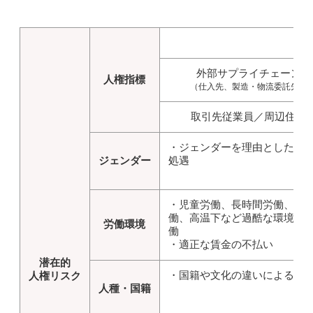
外部サプライチェーン
人権指標
（仕入先、製造・物流委託先）
取引先従業員／周辺住民
・ジェンダーを理由とした差
ジェンダー
処遇
・児童労働、長時間労働、強
働、高温下など過酷な環境で
労働環境
働
・適正な賃金の不払い
潜在的
・国籍や文化の違いによる差
人権リスク
人種・国籍