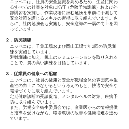
ニッペコは、社員の安全意識を高めるため、生産に関わ
るすべての社員を対象にKYT（危険予知訓練）および外
部講習を実施し、作業現場に潜む危険を事前に予測して
安全対策を講じるスキルの習得に取り組んでいます。さ
らに、社内勉強会も実施し、安全意識の一層の向上を図
っています。
２．防災訓練
ニッペコは、千葉工場および岡山工場で年2回の防災訓
練を実施しています。
避難訓練に加え、机上のシミュレーションを取り入れる
ことで、質の高い訓練を目指しています。
３．従業員の健康への配慮
ニッペコは、社員の健康と安全が職場全体の雰囲気や生
産性の向上につながるという考えのもと、快適で安全な
職場づくりに取り組んでいます。
定期健康診断の受診促進、メンタルヘルス対策、疾病予
防に取り組んでいます。
また、労働安全衛生委員会では、産業医からの情報提供
と指導を受けながら、職場環境の改善や健康増進を進め
ています。