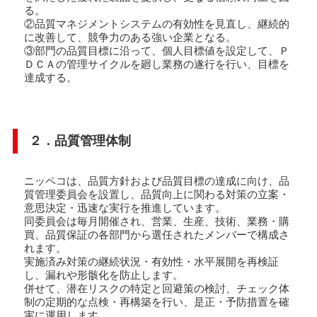
る。
②品質マネジメントシステムの有効性を見直し、継続的
に改善して、競争力のある強い企業となる。
③部門の品質目標に沿って、個人目標値を設定して、Ｐ
ＤＣＡの管理サイクルを廻し業務の遂行を行い、目標を
達成する。
２．品質管理体制
ニッペコは、品質方針および品質目標の達成に向け、品
質管理委員会を設置し、品質向上に関わる対策の立案・
意思決定・迅速な実行を推進しています。
同委員会は毎月開催され、営業、生産、技術、業務・購
買、品質保証の各部門から選任されたメンバーで構成さ
れます。
実施済み対策の継続状況・有効性・水平展開を再検証
し、漏れや形骸化を防止します。
併せて、潜在リスクの特定と回避策の検討、チェック体
制の定期的な点検・再構築を行い、是正・予防措置を確
実に運用します。