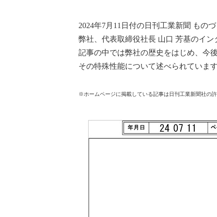
2024
年
7
月
11
日付の
日刊工業
新聞
ものづ
弊社、代表取締役社長 山口 芳基のイ
記事の中では弊社の歴史をはじめ、今
その特殊性能について述べられていま
※ホームページに掲載している記事は日刊工業新聞社の許